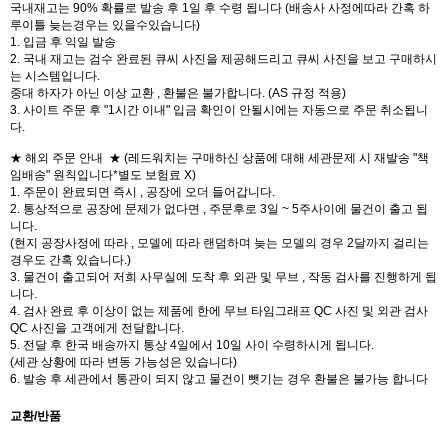
국내재고는 90% 확률로 발송 후 1일 후 수령 됩니다 (배송사 사정에따라 간혹 하
루이틀 늦는경우는 있을수있습니다)
1. 입금 후 익일 발송
2. 국내 재고는 검수 완료된 큐씨 사진을 제공해드리고 큐씨 사진을 보고 구매하시
는 시스템입니다.
중대 하자가 아닌 이상 교환 , 환불은 불가합니다. (AS 규정 적용)
3. 사이트 주문 후 "1시간 이내" 입금 확인이 안될시에는 자동으로 주문 취소됩니
다.
★ 해외 주문 안내 ★ (레드워치는 구매하신 상품에 대해 세관문제 시 재발송 "책
임배송" 원칙입니다*별도 보험료 X)
1. 주문이 완료되면 즉시 , 공장에 오더 들어갑니다.
2. 통상적으로 공장에 문제가 없다면 , 주문후로 3일 ~ 5주사이에 물건이 출고 됩
니다.
(현지 공장사정에 따라 , 모델에 따라 랜덤하며 늦는 모델의 경우 2달까지 걸리는
경우도 간혹 있습니다.)
3. 물건이 출고되어 저희 사무실에 도착 후 외관 및 무브 , 작동 검사를 진행하게 됩
니다.
4. 검사 완료 후 이상이 없는 제품에 한에 무브 타임그래프 QC 사진 및 외관 검사
QC 사진을 고객에게 전달합니다.
5. 전달 후 한국 배송까지 통상 4일에서 10일 사이 수령하시게 됩니다.
(세관 상황에 따라 변동 가능성은 있습니다)
6. 발송 후 세관에서 통관이 되지 않고 물건이 뺏기는 경우 환불은 불가능 합니다
교환/반품