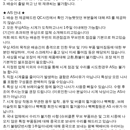
3. 배송이 출발 하고 난 뒤 재큐씨는 불가합니다.
★ A/S 안내 ★
1. 배송 전 제공해드린 QC사진에서 확인 가능햇엇던 부분들에 대해 AS 를 제공하
지 않습니다.
2. 모든 무상AS는 시계가 도착하고나서 1주일 이내에만 가능합니다
(기간이 초과되면 유상으로 업체 소개해드리고있습니다)
저희 레드 워치는 배송전 두번의 외관점검과 무브먼트 점검을 기본으로 하고있습
니다.
무상 AS의 목적은 배송간의 충격으로 인한 무브 및 기타 부품 떨어짐등에 대한 부
분만 해당하며 , 미세 스크레치나 출고 당시 미세 틀어짐 등은 해당되지 않습니다.
3. 새상품 비닐 포장이 제거된 제품에대해 교환,환불이 불가합니다. 포장 제거 전
기본적인 셀프점검이 필요합니다.
4. 지정된 업체 이외의 수리점을 통해 시계 점검 및 수리를 시도한경우 AS는 불가
능 합니다.
5. 직접 시계줄을 줄이다가 발생하는 결함은 AS사유가 아닙니다 특성상 모든 나사
를 포함한 구성품은 완벽하지 않을 수있습니다.
6. 특성 상 시계 브레이슬릿 등에 들어간 나사가 사용중 빠질수 있습니다. 수령 후
조여 주시는것을 권장 드립니다. (이로인한 나사 분실이나 시계 낙상사고는 AS사
유가 아닙니다)
7. 시계 정상 작동과 무관한 용두 밀착 , 용두 및 버클의 헐거움이나 뻑뻑함 , 브레
이슬릿의 헐거움이나 뻑뻑함 회전식 베젤의 헐거움이나 뻑뻑함등은 AS 사유가 아
닙니다.
8. 국내 업체에서 수리가 불가한 사항 (슈퍼클론 무브 부품파손 및 그외 시중에 나
오지 않은 특정 부품등)에 대해 중국으로 보내어 수리를 해드리고 있습니다
초기 불량(2번사항 1주일이내)에 대해 중국으로 보내는 왕복 택배비와 수리비는