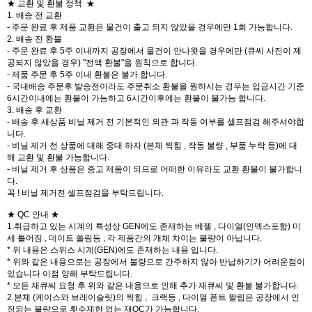
★ 교환 및 환불 정책 ★
1. 배송 전 교환
- 주문 완료 후 제품 교환은 물건이 출고 되지 않았을 경우에만 1회 가능합니다.
2. 배송 전 환불
- 주문 완료 후 5주 이내까지 공장에서 물건이 안나왓을 경우에만 (큐씨 사진이 제
공되지 않았을 경우) "전액 환불"을 원칙으로 합니다.
- 제품 주문 후 5주 이내 환불은 불가 합니다.
- 국내배송 주문후 발송전이라도 주문취소 환불을 원하시는 경우는 입금시간 기준
6시간이내에는 환불이 가능하고 6시간이후에는 환불이 불가능 합니다.
3. 배송 후 교환
- 배송 후 새상품 비닐 제거 전 기본적인 외관 과 작동 여부를 셀프점검 해주셔야합
니다.
- 비닐 제거 전 상품에 대해 중대 하자 (본체 찍힘 , 작동 불량 , 부품 누락 등)에 대
해 교환 및 환불 가능합니다.
- 비닐 제거 후 상품은 중고 제품이 되므로 어떠한 이유라도 교환 환불이 불가합니
다.
꼭 ! 비닐 제거전 셀프점검을 부탁드립니다.
★ QC 안내 ★
1.취급하고 있는 시계의 특성상 GEN에도 존재하는 베젤 , 다이얼(인덱스포함) 미
세 틀어짐 , 데이트 쏠림등 , 각 제품간의 개체 차이는 불량이 아닙니다.
* 위 내용은 스위스 시계(GEN)에도 존재하는 내용 입니다.
* 위와 같은 내용으로는 공장에서 불량으로 간주하지 않아 반납하기가 어려운점이
있습니다 이점 양해 부탁드립니다.
* 모든 재큐씨 요청 후 위와 같은 내용으로 인해 추가 재큐씨 및 환불 불가합니다.
2.본체 (케이스와 브레이슬릿)의 찍힘 , 크랙등 , 다이얼 폰트 짤림은 공장에서 인
정되는 불량으로 횟수제한 없는 재QC가 가능합니다.