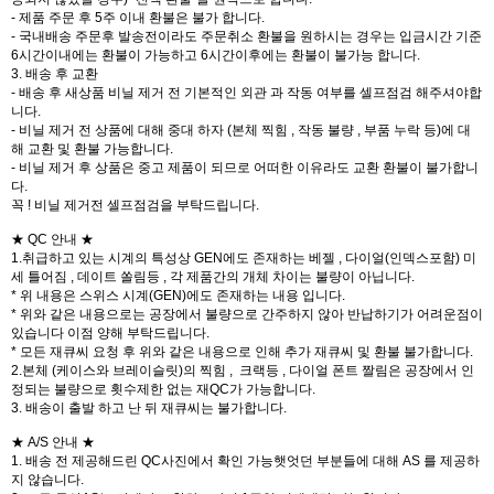
- 제품 주문 후 5주 이내 환불은 불가 합니다.
- 국내배송 주문후 발송전이라도 주문취소 환불을 원하시는 경우는 입금시간 기준
6시간이내에는 환불이 가능하고 6시간이후에는 환불이 불가능 합니다.
3. 배송 후 교환
- 배송 후 새상품 비닐 제거 전 기본적인 외관 과 작동 여부를 셀프점검 해주셔야합
니다.
- 비닐 제거 전 상품에 대해 중대 하자 (본체 찍힘 , 작동 불량 , 부품 누락 등)에 대
해 교환 및 환불 가능합니다.
- 비닐 제거 후 상품은 중고 제품이 되므로 어떠한 이유라도 교환 환불이 불가합니
다.
꼭 ! 비닐 제거전 셀프점검을 부탁드립니다.
★ QC 안내 ★
1.취급하고 있는 시계의 특성상 GEN에도 존재하는 베젤 , 다이얼(인덱스포함) 미
세 틀어짐 , 데이트 쏠림등 , 각 제품간의 개체 차이는 불량이 아닙니다.
* 위 내용은 스위스 시계(GEN)에도 존재하는 내용 입니다.
* 위와 같은 내용으로는 공장에서 불량으로 간주하지 않아 반납하기가 어려운점이
있습니다 이점 양해 부탁드립니다.
* 모든 재큐씨 요청 후 위와 같은 내용으로 인해 추가 재큐씨 및 환불 불가합니다.
2.본체 (케이스와 브레이슬릿)의 찍힘 , 크랙등 , 다이얼 폰트 짤림은 공장에서 인
정되는 불량으로 횟수제한 없는 재QC가 가능합니다.
3. 배송이 출발 하고 난 뒤 재큐씨는 불가합니다.
★ A/S 안내 ★
1. 배송 전 제공해드린 QC사진에서 확인 가능햇엇던 부분들에 대해 AS 를 제공하
지 않습니다.