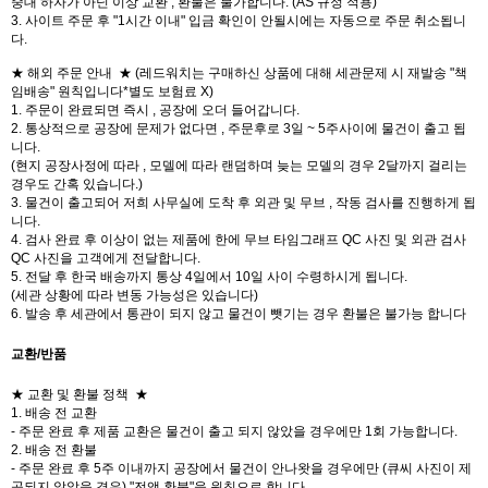
중대 하자가 아닌 이상 교환 , 환불은 불가합니다. (AS 규정 적용)
3. 사이트 주문 후 "1시간 이내" 입금 확인이 안될시에는 자동으로 주문 취소됩니
다.
★ 해외 주문 안내 ★ (레드워치는 구매하신 상품에 대해 세관문제 시 재발송 "책
임배송" 원칙입니다*별도 보험료 X)
1. 주문이 완료되면 즉시 , 공장에 오더 들어갑니다.
2. 통상적으로 공장에 문제가 없다면 , 주문후로 3일 ~ 5주사이에 물건이 출고 됩
니다.
(현지 공장사정에 따라 , 모델에 따라 랜덤하며 늦는 모델의 경우 2달까지 걸리는
경우도 간혹 있습니다.)
3. 물건이 출고되어 저희 사무실에 도착 후 외관 및 무브 , 작동 검사를 진행하게 됩
니다.
4. 검사 완료 후 이상이 없는 제품에 한에 무브 타임그래프 QC 사진 및 외관 검사
QC 사진을 고객에게 전달합니다.
5. 전달 후 한국 배송까지 통상 4일에서 10일 사이 수령하시게 됩니다.
(세관 상황에 따라 변동 가능성은 있습니다)
6. 발송 후 세관에서 통관이 되지 않고 물건이 뺏기는 경우 환불은 불가능 합니다
교환/반품
★ 교환 및 환불 정책 ★
1. 배송 전 교환
- 주문 완료 후 제품 교환은 물건이 출고 되지 않았을 경우에만 1회 가능합니다.
2. 배송 전 환불
- 주문 완료 후 5주 이내까지 공장에서 물건이 안나왓을 경우에만 (큐씨 사진이 제
공되지 않았을 경우) "전액 환불"을 원칙으로 합니다.