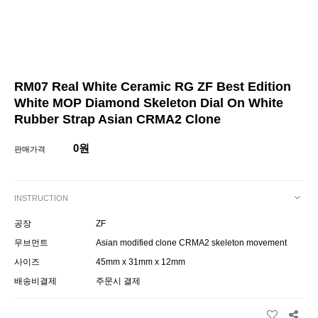
RM07 Real White Ceramic RG ZF Best Edition
White MOP Diamond Skeleton Dial On White
Rubber Strap Asian CRMA2 Clone
0원
판매가격
INSTRUCTION
공장
ZF
무브먼트
Asian modified clone CRMA2 skeleton movement
사이즈
45mm x 31mm x 12mm
배송비결제
주문시 결제