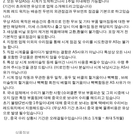
2. 모든 무상AS는 시계가 도착하고나서 1주일 이내에만 가능합니다
(기간이 초과되면 유상으로 업체 소개해드리고있습니다)
저희 레드 워치는 배송전 두번의 외관점검과 무브먼트 점검을 기본으로 하고있습
니다.
무상 AS의 목적은 배송간의 충격으로 인한 무브 및 기타 부품 떨어짐등에 대한 부
분만 해당하며 , 미세 스크레치나 출고 당시 미세 틀어짐 등은 해당되지 않습니다.
3. 새상품 비닐 포장이 제거된 제품에대해 교환,환불이 불가합니다. 포장 제거 전
기본적인 셀프점검이 필요합니다.
4. 지정된 업체 이외의 수리점을 통해 시계 점검 및 수리를 시도한경우 AS는 불가
능 합니다.
5. 직접 시계줄을 줄이다가 발생하는 결함은 AS사유가 아닙니다 특성상 모든 나사
를 포함한 구성품은 완벽하지 않을 수있습니다.
6. 특성 상 시계 브레이슬릿 등에 들어간 나사가 사용중 빠질수 있습니다. 수령 후
조여 주시는것을 권장 드립니다. (이로인한 나사 분실이나 시계 낙상사고는 AS사
유가 아닙니다)
7. 시계 정상 작동과 무관한 용두 밀착 , 용두 및 버클의 헐거움이나 뻑뻑함 , 브레
이슬릿의 헐거움이나 뻑뻑함 회전식 베젤의 헐거움이나 뻑뻑함등은 AS 사유가 아
닙니다.
8. 국내 업체에서 수리가 불가한 사항 (슈퍼클론 무브 부품파손 및 그외 시중에 나
오지 않은 특정 부품등)에 대해 중국으로 보내어 수리를 해드리고 있습니다
초기 불량(2번사항 1주일이내)에 대해 중국으로 보내는 왕복 택배비와 수리비는
레드워치에서 지원해드립니다. (무상 AS 기간 초과시 중국 왕복 물류비용은 유상
으로 발생 될수있습니다.)
단 , 중국 수리 상황시 기간은 오래걸릴수있습니다 (최소 1개월 ~ 최대 5개월)
상품정보