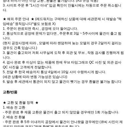
중대 하자가 아닌 이상 교환 , 환불은 불가합니다. (AS 규정 적용)
3. 사이트 주문 후 "1시간 이내" 입금 확인이 안될시에는 자동으로 주문 취소됩니
다.
★ 해외 주문 안내 ★ (레드워치는 구매하신 상품에 대해 세관문제 시 재발송 "책
임배송" 원칙입니다*별도 보험료 X)
1. 주문이 완료되면 즉시 , 공장에 오더 들어갑니다.
2. 통상적으로 공장에 문제가 없다면 , 주문후로 3일 ~ 5주사이에 물건이 출고 됩
니다.
(현지 공장사정에 따라 , 모델에 따라 랜덤하며 늦는 모델의 경우 2달까지 걸리는
경우도 간혹 있습니다.)
3. 물건이 출고되어 저희 사무실에 도착 후 외관 및 무브 , 작동 검사를 진행하게 됩
니다.
4. 검사 완료 후 이상이 없는 제품에 한에 무브 타임그래프 QC 사진 및 외관 검사
QC 사진을 고객에게 전달합니다.
5. 전달 후 한국 배송까지 통상 4일에서 10일 사이 수령하시게 됩니다.
(세관 상황에 따라 변동 가능성은 있습니다)
6. 발송 후 세관에서 통관이 되지 않고 물건이 뺏기는 경우 환불은 불가능 합니다
교환/반품
★ 교환 및 환불 정책 ★
1. 배송 전 교환
- 주문 완료 후 제품 교환은 물건이 출고 되지 않았을 경우에만 1회 가능합니다.
2. 배송 전 환불
- 주문 완료 후 5주 이내까지 공장에서 물건이 안나왓을 경우에만 (큐씨 사진이 제
공되지 않았을 경우) "전액 환불"을 원칙으로 합니다.