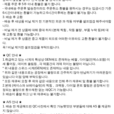
- 제품 주문 후 5주 이내 환불은 불가 합니다.
- 국내배송 주문후 발송전이라도 주문취소 환불을 원하시는 경우는 입금시간 기준
6시간이내에는 환불이 가능하고 6시간이후에는 환불이 불가능 합니다.
3. 배송 후 교환
- 배송 후 새상품 비닐 제거 전 기본적인 외관 과 작동 여부를 셀프점검 해주셔야합
니다.
- 비닐 제거 전 상품에 대해 중대 하자 (본체 찍힘 , 작동 불량 , 부품 누락 등)에 대
해 교환 및 환불 가능합니다.
- 비닐 제거 후 상품은 중고 제품이 되므로 어떠한 이유라도 교환 환불이 불가합니
다.
꼭 ! 비닐 제거전 셀프점검을 부탁드립니다.
★ QC 안내 ★
1.취급하고 있는 시계의 특성상 GEN에도 존재하는 베젤 , 다이얼(인덱스포함) 미
세 틀어짐 , 데이트 쏠림등 , 각 제품간의 개체 차이는 불량이 아닙니다.
* 위 내용은 스위스 시계(GEN)에도 존재하는 내용 입니다.
* 위와 같은 내용으로는 공장에서 불량으로 간주하지 않아 반납하기가 어려운점이
있습니다 이점 양해 부탁드립니다.
* 모든 재큐씨 요청 후 위와 같은 내용으로 인해 추가 재큐씨 및 환불 불가합니다.
2.본체 (케이스와 브레이슬릿)의 찍힘 , 크랙등 , 다이얼 폰트 짤림은 공장에서 인
정되는 불량으로 횟수제한 없는 재QC가 가능합니다.
3. 배송이 출발 하고 난 뒤 재큐씨는 불가합니다.
★ A/S 안내 ★
1. 배송 전 제공해드린 QC사진에서 확인 가능햇엇던 부분들에 대해 AS 를 제공하
지 않습니다.