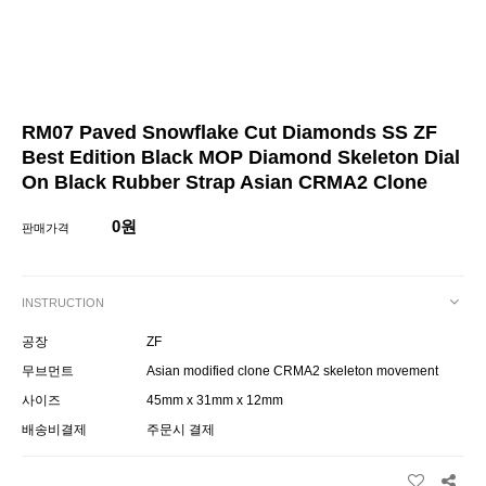
RM07 Paved Snowflake Cut Diamonds SS ZF
Best Edition Black MOP Diamond Skeleton Dial
On Black Rubber Strap Asian CRMA2 Clone
0원
판매가격
INSTRUCTION
공장
ZF
무브먼트
Asian modified clone CRMA2 skeleton movement
사이즈
45mm x 31mm x 12mm
배송비결제
주문시 결제