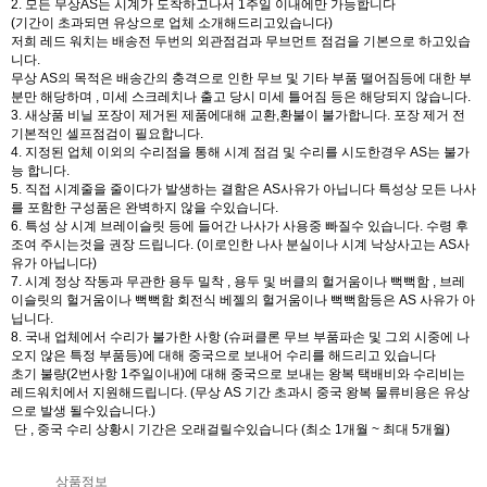
2. 모든 무상AS는 시계가 도착하고나서 1주일 이내에만 가능합니다
(기간이 초과되면 유상으로 업체 소개해드리고있습니다)
저희 레드 워치는 배송전 두번의 외관점검과 무브먼트 점검을 기본으로 하고있습
니다.
무상 AS의 목적은 배송간의 충격으로 인한 무브 및 기타 부품 떨어짐등에 대한 부
분만 해당하며 , 미세 스크레치나 출고 당시 미세 틀어짐 등은 해당되지 않습니다.
3. 새상품 비닐 포장이 제거된 제품에대해 교환,환불이 불가합니다. 포장 제거 전
기본적인 셀프점검이 필요합니다.
4. 지정된 업체 이외의 수리점을 통해 시계 점검 및 수리를 시도한경우 AS는 불가
능 합니다.
5. 직접 시계줄을 줄이다가 발생하는 결함은 AS사유가 아닙니다 특성상 모든 나사
를 포함한 구성품은 완벽하지 않을 수있습니다.
6. 특성 상 시계 브레이슬릿 등에 들어간 나사가 사용중 빠질수 있습니다. 수령 후
조여 주시는것을 권장 드립니다. (이로인한 나사 분실이나 시계 낙상사고는 AS사
유가 아닙니다)
7. 시계 정상 작동과 무관한 용두 밀착 , 용두 및 버클의 헐거움이나 뻑뻑함 , 브레
이슬릿의 헐거움이나 뻑뻑함 회전식 베젤의 헐거움이나 뻑뻑함등은 AS 사유가 아
닙니다.
8. 국내 업체에서 수리가 불가한 사항 (슈퍼클론 무브 부품파손 및 그외 시중에 나
오지 않은 특정 부품등)에 대해 중국으로 보내어 수리를 해드리고 있습니다
초기 불량(2번사항 1주일이내)에 대해 중국으로 보내는 왕복 택배비와 수리비는
레드워치에서 지원해드립니다. (무상 AS 기간 초과시 중국 왕복 물류비용은 유상
으로 발생 될수있습니다.)
단 , 중국 수리 상황시 기간은 오래걸릴수있습니다 (최소 1개월 ~ 최대 5개월)
상품정보